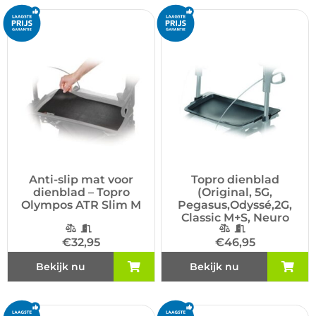
Anti-slip mat voor
Topro dienblad
dienblad – Topro
(Original, 5G,
Olympos ATR Slim M
Pegasus,Odyssé,2G,
Classic M+S, Neuro
€
32,95
€
46,95
Bekijk nu
Bekijk nu