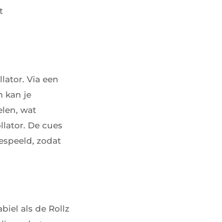
t
lator. Via een
 kan je
elen, wat
llator. De cues
speeld, zodat
iel als de Rollz