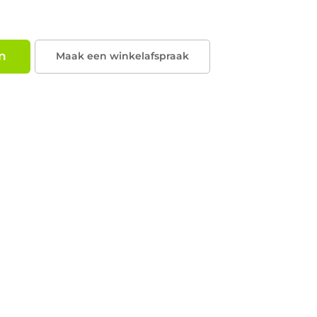
allen bij instabiliteit, terwijl de
n
Maak een winkelafspraak
en loopritme vast kunnen houden. Een
een freeze opheffen en een metronoom
n de handgrepen kan het loopritme