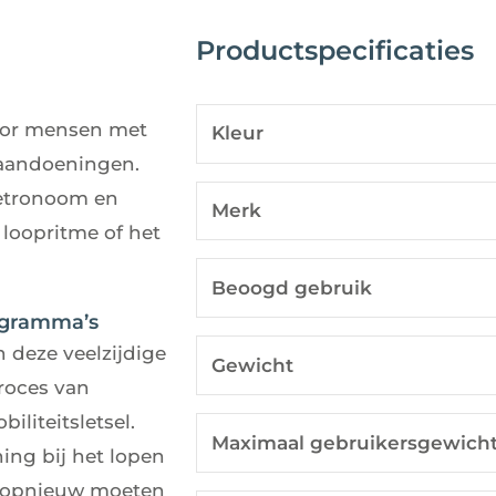
Productspecificaties
oor mensen met
Kleur
 aandoeningen.
 metronoom en
Merk
 loopritme of het
Beoogd gebruik
rogramma’s
 deze veelzijdige
Gewicht
proces van
liteitsletsel.
Maximaal gebruikersgewich
ng bij het lopen
s opnieuw moeten