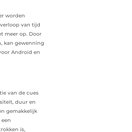
ker worden
verloop van tijd
et meer op. Door
en, kan gewenning
voor Android en
tie van de cues
siteit, duur en
en gemakkelijk
t een
rokken is,