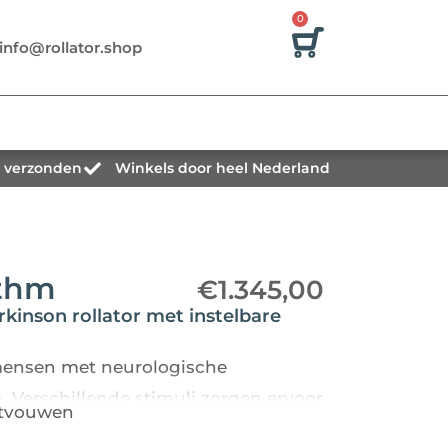
0
info@rollator.shop
g verzonden
Winkels door heel Nederland
ythm
€
1.345,00
kinson rollator met instelbare
 mensen met neurologische
 Verschillende stimuli zorgen ervoor
itvouwen
tap kunt zetten of in je loopritme