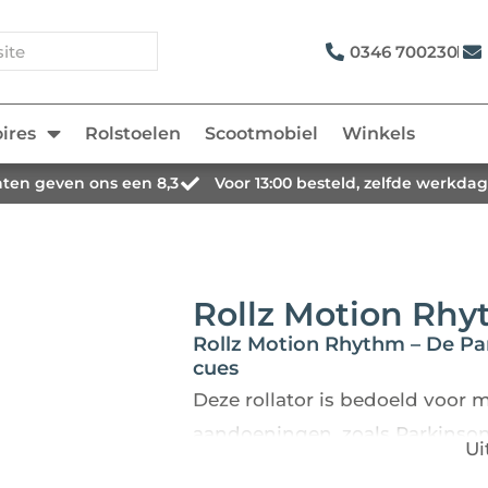
0346 700230
oires
Rolstoelen
Scootmobiel
Winkels
nten geven ons een 8,3
Voor 13:00 besteld, zelfde werkda
Rollz Motion Rh
Rollz Motion Rhythm – De Par
cues
Deze rollator is bedoeld voor
aandoeningen, zoals Parkinson.
U
dat je een eerste of volgende s