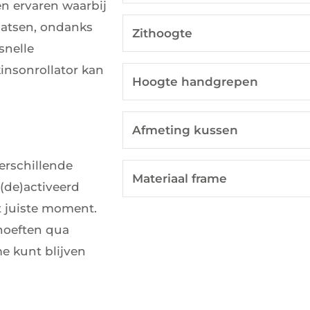
n ervaren waarbij
aatsen, ondanks
Zithoogte
snelle
insonrollator kan
Hoogte handgrepen
Afmeting kussen
erschillende
Materiaal frame
de)activeerd
t juiste moment.
hoeften qua
me kunt blijven