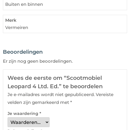
Buiten en binnen
Merk
Vermeiren
Gewicht
110kg
Beoordelingen
Er zijn nog geen beoordelingen.
Maximaal gebruikersgewicht
150 kg
Wees de eerste om “Scootmobiel
Leopard 4 Ltd. Ed.” te beoordelen
Je e-mailadres wordt niet gepubliceerd.
Vereiste
velden zijn gemarkeerd met
*
Je waardering
*