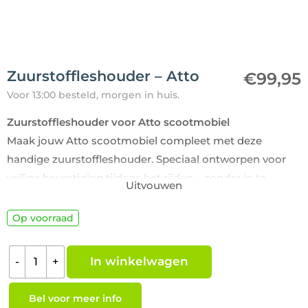
Zuurstoffleshouder – Atto
€
99,95
Voor 13:00 besteld, morgen in huis.
Zuurstoffleshouder voor Atto scootmobiel
Maak jouw Atto scootmobiel compleet met deze
handige zuurstoffleshouder. Speciaal ontworpen voor
veilige bevestiging tijdens het rijden – zonder in te
Uitvouwen
leveren op comfort of mobiliteit.
Lees meer
Op voorraad
In winkelwagen
-
+
Bel voor meer info